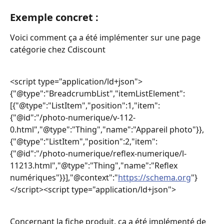
Exemple concret :
Voici comment ça a été implémenter sur une page 
catégorie chez Cdiscount
<script type="application/ld+json">
{"@type":"BreadcrumbList","itemListElement":
[{"@type":"ListItem","position":1,"item":
{"@id":"/photo-numerique/v-112-
0.html","@type":"Thing","name":"Appareil photo"}},
{"@type":"ListItem","position":2,"item":
{"@id":"/photo-numerique/reflex-numerique/l-
11213.html","@type":"Thing","name":"Reflex 
numériques"}}],"@context":"
https://schema.org
"}
</script><script type="application/ld+json">        
Concernant la fiche produit, ça a été implémenté de 