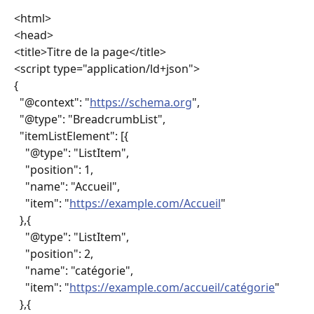
<html>
<head>
<title>Titre de la page</title>
<script type="application/ld+json">
{
  "@context": "
https://schema.org
",
  "@type": "BreadcrumbList",
  "itemListElement": [{
    "@type": "ListItem",
    "position": 1,
    "name": "Accueil",
    "item": "
https://example.com/Accueil
"
  },{
    "@type": "ListItem",
    "position": 2,
    "name": "catégorie",
    "item": "
https://example.com/accueil/catégorie
"
  },{