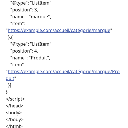
    "@type": "ListItem",
    "position": 3,
    "name": "marque",
    "item": 
"
https://example.com/accueil/catégorie/marque
"
  },{
    "@type": "ListItem",
    "position": 4,
    "name": "Produit",
    "item": 
"
https://example.com/accueil/catégorie/marque/Pro
duit
"
  }]
}
</script>
</head>
<body>
</body>
</html>