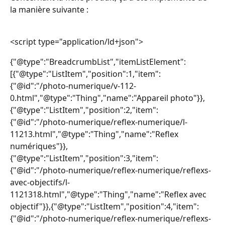
la manière suivante : 
<script type="application/ld+json"> 
{"@type":"BreadcrumbList","itemListElement":
[{"@type":"ListItem","position":1,"item":
{"@id":"/photo-numerique/v-112-
0.html","@type":"Thing","name":"Appareil photo"}},
{"@type":"ListItem","position":2,"item":
{"@id":"/photo-numerique/reflex-numerique/l-
11213.html","@type":"Thing","name":"Reflex 
numériques"}},
{"@type":"ListItem","position":3,"item":
{"@id":"/photo-numerique/reflex-numerique/reflexs-
avec-objectifs/l-
1121318.html","@type":"Thing","name":"Reflex avec 
objectif"}},{"@type":"ListItem","position":4,"item":
{"@id":"/photo-numerique/reflex-numerique/reflexs-