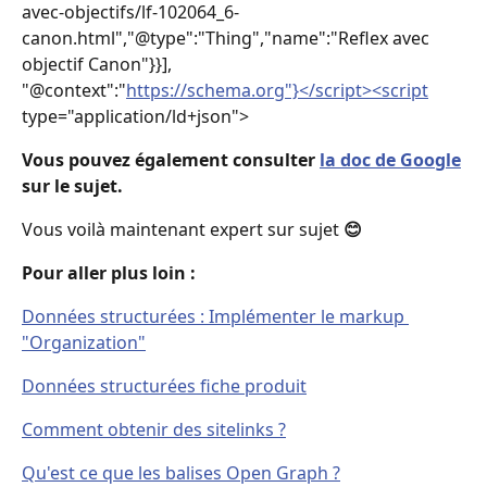
avec-objectifs/lf-102064_6-
canon.html","@type":"Thing","name":"Reflex avec 
objectif Canon"}}],
"@context":"
https://schema.org"}</script><script
type="application/ld+json">    
Vous pouvez également consulter 
la doc de Google
sur le sujet.
Vous voilà maintenant expert sur sujet 
😊
Pour aller plus loin : 
Données structurées : Implémenter le markup 
"Organization"
Données structurées fiche produit
Comment obtenir des sitelinks ?
Qu'est ce que les balises Open Graph ?