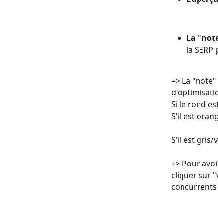
La "note
la SERP 
=> La "note"
d'optimisati
Si le rond e
S'il est oran
S'il est gris
=> Pour avoir
cliquer sur "
concurrents 