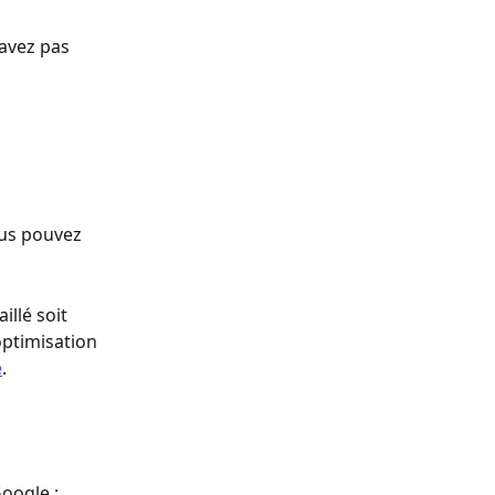
avez pas 
ous pouvez 
illé soit 
ptimisation 
e
. 
Google : 