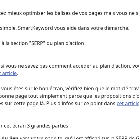
ez mieux optimiser les balises de vos pages mais vous ne s
s simple, SmartKeyword vous aide dans votre démarche.
à la section "SERP" du plan d'action : 
 si vous ne savez pas comment accéder au plan d'action, v
t article
. 
vous êtes sur le bon écran, vérifiez bien que le mot clé trava
 bonne page tout simplement parce que les propositions d'o
 sur cette page là. Plus d'infos sur ce point dans 
cet articl
r cet écran 3 grandes parties : 
 du lien
 vers votre page tel qu'il est affiché sur la SERP de 