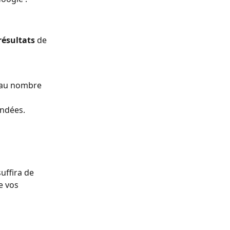
résultats
 de 
t au nombre 
andées. 
uffira de 
e vos 